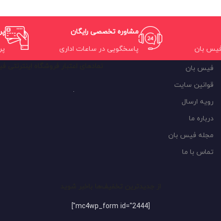
مشاوره تخصصی رایگان
پر
فیس بان
پاسخگویی در ساعات اداری
پر
نمادهای اعتبار فروشگاه اینترنتی ف
فیس بان
قوانین سایت
رویه ارسال
درباره ما
مجله فیس بان
تماس با ما
از جدیدترین تخفیف‌ها باخبر شوید
[mc4wp_form id="2444"]