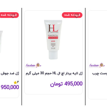
فروخته شده
فروخته شده
پوست چرب
ژل لایه بردار اچ ال HL حجم 30 میلی گرم
ژل ضد جوش اچ ال HL حجم 0
2
495,000
تومان
950,000