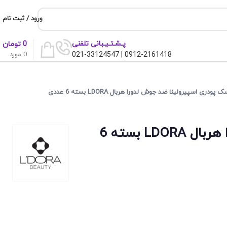
ورود / ثبت نام
پـشـتـیـبانی تلفنی
0
تومان
0
مورد
0912-2161418 | 021-33124547
 پودری اسپیرولینا ضد جوش لدورا هربال LDORA بسته 6 عددی
ماسک پودری اسپیرولینا ضد جوش لدورا هربال LDORA بسته 6