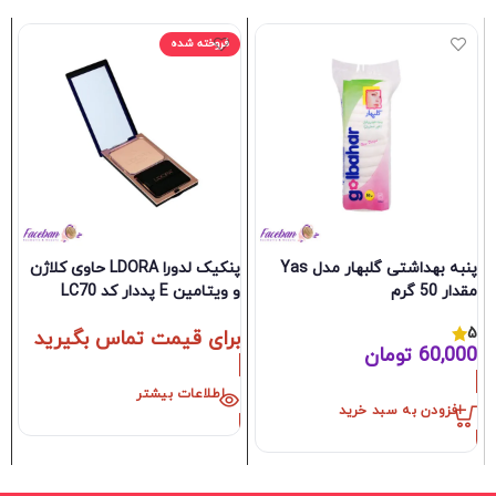
فروخته شده
پنبه بهداشتی گلبهار مدل Yas
پنکیک لدورا LDORA حاوی کلاژن
س
مقدار 50 گرم
و ویتامین E پددار کد LC70
e
5
برای قیمت تماس بگیرید
0
60,000
تومان
اطلاعات بیشتر
افزودن به سبد خرید