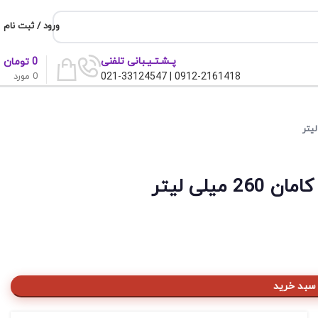
ورود / ثبت نام
پـشـتـیـبانی تلفنی
0
تومان
0
مورد
0912-2161418 | 021-33124547
یلی لیتر
 سبد خرید