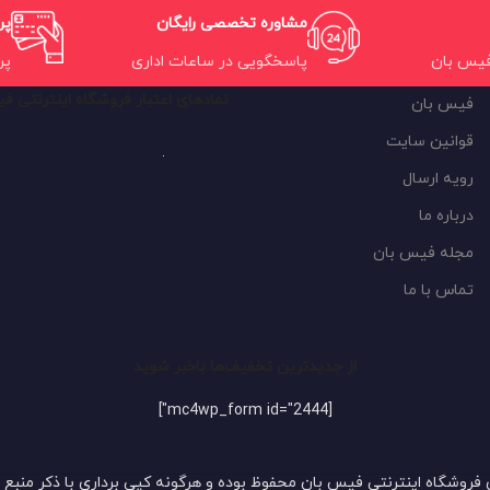
مشاوره تخصصی رایگان
پر
فیس بان
پاسخگویی در ساعات اداری
پر
نمادهای اعتبار فروشگاه اینترنتی ف
فیس بان
قوانین سایت
رویه ارسال
درباره ما
مجله فیس بان
تماس با ما
از جدیدترین تخفیف‌ها باخبر شوید
[mc4wp_form id="2444"]
 فروشگاه اینترنتی فیس بان محفوظ بوده و هرگونه کپی برداری با ذکر منبع 