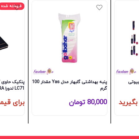
فروخته شده
بیوتی
پنبه بهداشتی گلبهار مدل Yas مقدار 100
گرم
LC71 لدورا LDORA جعبه 18 گرمی
بگیرید
80,000
تومان
برای قیم