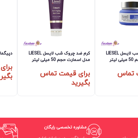
کرم ضد چروک شب لایسل LIESEL
کرم ضد چروک شب لایسل LIESEL
دپيگما
یتر
مدل اسمارت حجم 50 میلی لیتر
برای
 تماس
برای قیمت تماس
بگیر
بگیرید
مشاوره تخصصی رایگان
پر