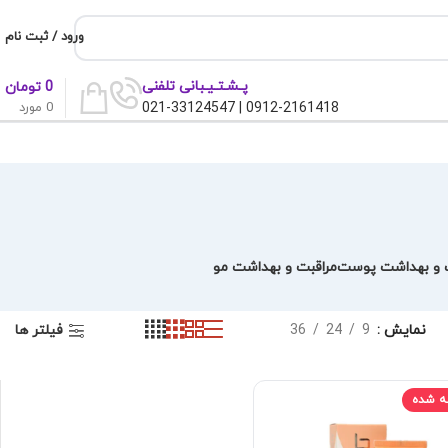
ورود / ثبت نام
پـشـتـیـبانی تلفنی
0
تومان
0
مورد
0912-2161418 | 021-33124547
ت و بهداشت پوست
مراقبت و بهداشت مو
فیلتر ها
نمایش
9
24
36
ه شده