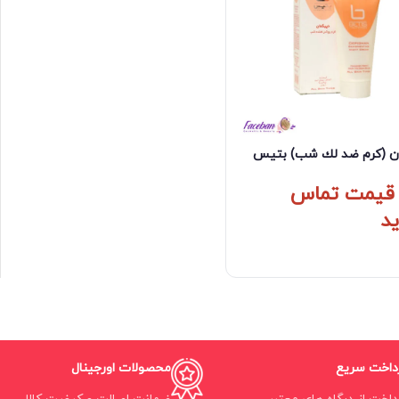
ن (كرم ضد لك شب) بتيس
 قیمت تماس
ید
داخت سریع
محصولات اورجینال