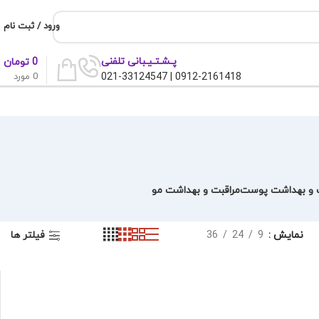
ورود / ثبت نام
پـشـتـیـبانی تلفنی
0
تومان
0
مورد
0912-2161418 | 021-33124547
ت و بهداشت پوست
مراقبت و بهداشت مو
فیلتر ها
نمایش
9
24
36