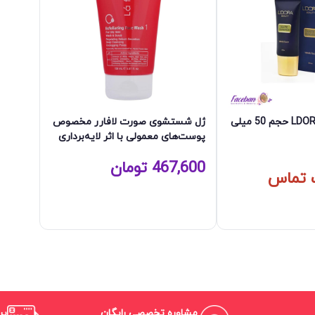
کرم پودر لدورا LDORA حجم 50 میلی
ژل شستشوی صورت لافارر مخصوص
پوست‌های معمولی با اثر لایه‌برداری
467,600
تومان
 تماس
مشاوره تخصصی رایگان
پر