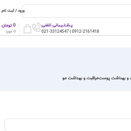
ورود / ثبت نام
پـشـتـیـبانی تلفنی
0
تومان
0
مورد
0912-2161418 | 021-33124547
ت و بهداشت پوست
مراقبت و بهداشت مو